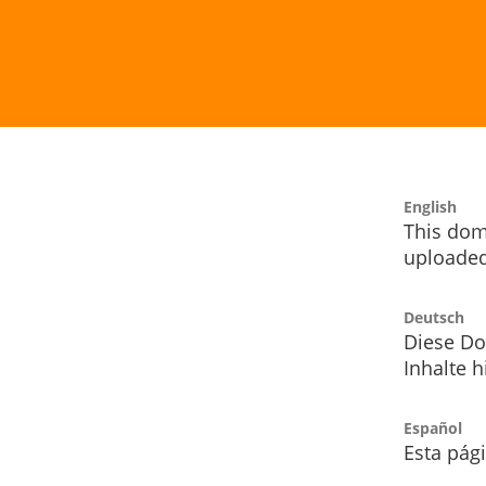
English
This dom
uploaded
Deutsch
Diese Do
Inhalte h
Español
Esta pág