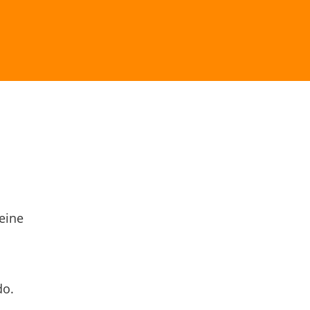
eine
do.